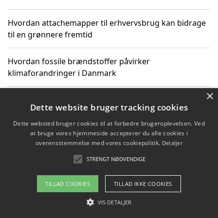
Hvordan attachemapper til erhvervsbrug kan bidrage
til en grønnere fremtid
Hvordan fossile brændstoffer påvirker
klimaforandringer i Danmark
×
Hvordan fossile brændstoffer påvirker vandstand og
Dette website bruger tracking cookies
klimaændringer
Dette websted bruger cookies til at forbedre brugeroplevelsen. Ved
at bruge vores hjemmeside accepterer du alle cookies i
Hvordan citater om fossile brændstoffer kan ændre
overensstemmelse med vores cookiepolitik.
Detaljer
vores perspektiv
STRENGT NØDVENDIGE
TILLAD COOKIES
TILLAD IKKE COOKIES
Copyright 2026 - Pilanto Aps
VIS DETALJER
Om / kontakt
Blog
Betingelser