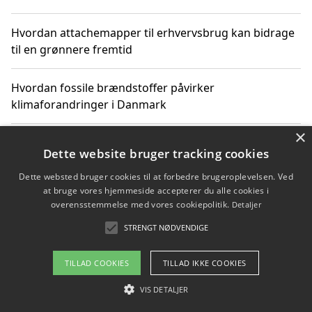
Hvordan attachemapper til erhvervsbrug kan bidrage
til en grønnere fremtid
Hvordan fossile brændstoffer påvirker
klimaforandringer i Danmark
×
Hvordan fossile brændstoffer påvirker vandstand og
Dette website bruger tracking cookies
klimaændringer
Dette websted bruger cookies til at forbedre brugeroplevelsen. Ved
at bruge vores hjemmeside accepterer du alle cookies i
Hvordan citater om fossile brændstoffer kan ændre
overensstemmelse med vores cookiepolitik.
Detaljer
vores perspektiv
STRENGT NØDVENDIGE
TILLAD COOKIES
TILLAD IKKE COOKIES
Copyright 2026 - Pilanto Aps
VIS DETALJER
Om / kontakt
Blog
Betingelser