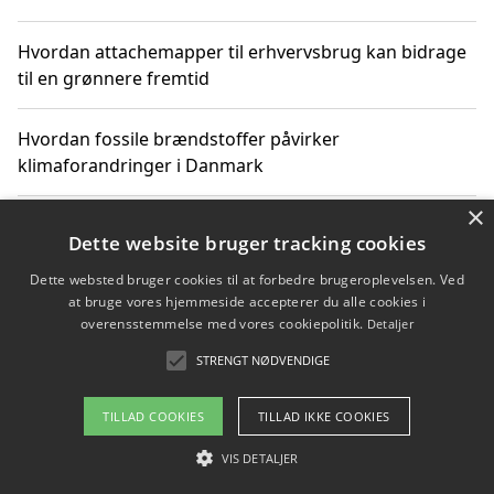
Hvordan attachemapper til erhvervsbrug kan bidrage
til en grønnere fremtid
Hvordan fossile brændstoffer påvirker
klimaforandringer i Danmark
×
Hvordan fossile brændstoffer påvirker vandstand og
Dette website bruger tracking cookies
klimaændringer
Dette websted bruger cookies til at forbedre brugeroplevelsen. Ved
at bruge vores hjemmeside accepterer du alle cookies i
Hvordan citater om fossile brændstoffer kan ændre
overensstemmelse med vores cookiepolitik.
Detaljer
vores perspektiv
STRENGT NØDVENDIGE
TILLAD COOKIES
TILLAD IKKE COOKIES
Copyright 2026 - Pilanto Aps
VIS DETALJER
Om / kontakt
Blog
Betingelser