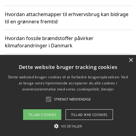
Hvordan attachemapper til erhvervsbrug kan bidrage
til en grønnere fremtid
Hvordan fossile brændstoffer påvirker
klimaforandringer i Danmark
×
Hvordan fossile brændstoffer påvirker vandstand og
Dette website bruger tracking cookies
klimaændringer
Dette websted bruger cookies til at forbedre brugeroplevelsen. Ved
at bruge vores hjemmeside accepterer du alle cookies i
Hvordan citater om fossile brændstoffer kan ændre
overensstemmelse med vores cookiepolitik.
Detaljer
vores perspektiv
STRENGT NØDVENDIGE
TILLAD COOKIES
TILLAD IKKE COOKIES
Copyright 2026 - Pilanto Aps
VIS DETALJER
Om / kontakt
Blog
Betingelser