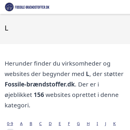
L
Herunder finder du virksomheder og
websites der begynder med
L
, der støtter
Fossile-brændstoffer.dk
. Der er i
øjeblikket
156
websites oprettet i denne
kategori.
0-9
A
B
C
D
E
F
G
H
I
J
K