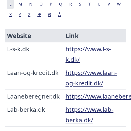
L
M
N
O
P
Q
R
S
T
U
V
W
X
Y
Z
Æ
Ø
Å
Website
Link
L-s-k.dk
https://www.l-s-
k.dk/
Laan-og-kredit.dk
https://www.laan-
og-kredit.dk/
Laaneberegner.dk
https://www.laanebere
Lab-berka.dk
https://www.lab-
berka.dk/