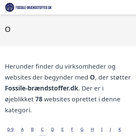
O
Herunder finder du virksomheder og
websites der begynder med
O
, der støtter
Fossile-brændstoffer.dk
. Der er i
øjeblikket
78
websites oprettet i denne
kategori.
0-9
A
B
C
D
E
F
G
H
I
J
K