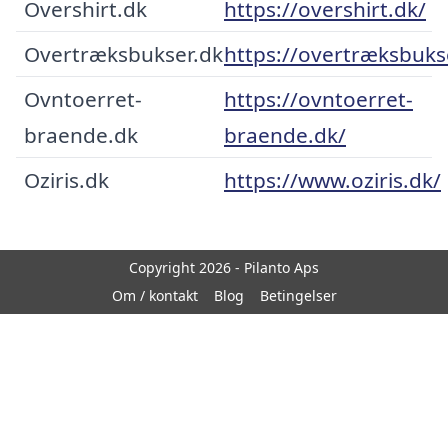
Overshirt.dk
https://overshirt.dk/
Overtræksbukser.dk
https://overtræksbuks
Ovntoerret-
https://ovntoerret-
braende.dk
braende.dk/
Oziris.dk
https://www.oziris.dk/
Copyright 2026 - Pilanto Aps
Om / kontakt
Blog
Betingelser