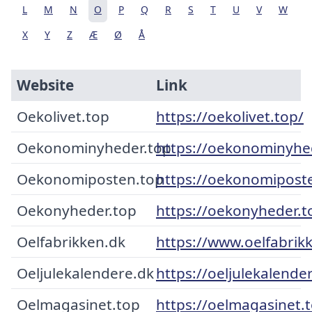
L
M
N
O
P
Q
R
S
T
U
V
W
X
Y
Z
Æ
Ø
Å
Website
Link
Oekolivet.top
https://oekolivet.top/
Oekonominyheder.top
https://oekonominyhe
Oekonomiposten.top
https://oekonomipost
Oekonyheder.top
https://oekonyheder.t
Oelfabrikken.dk
https://www.oelfabrik
Oeljulekalendere.dk
https://oeljulekalende
Oelmagasinet.top
https://oelmagasinet.