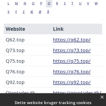
L
M
N
O
P
Q
R
S
T
U
V
W
X
Y
Z
Æ
Ø
Å
Website
Link
Q62.top
https://q62.top/
Q73.top
https://q73.top/
Q75.top
https://q75.top/
Q76.top
https://q76.top/
Q92.top
https://q92.top/
Qioplader.dk
https://qioplader.dk/
×
Dette website bruger tracking cookies
Qlwo.top
https://qlwo.top/