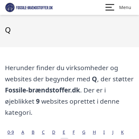
Menu
Q
Herunder finder du virksomheder og
websites der begynder med
Q
, der støtter
Fossile-brændstoffer.dk
. Der er i
øjeblikket
9
websites oprettet i denne
kategori.
0-9
A
B
C
D
E
F
G
H
I
J
K